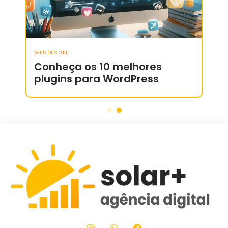
WEB DESIGN
WEB D
a
Conheça os 10 melhores
De
plugins para WordPress
ter