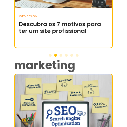
WEB DESIGN
WEB D
Descubra os 7 motivos para
Co
ter um site profissional
pl
marketing