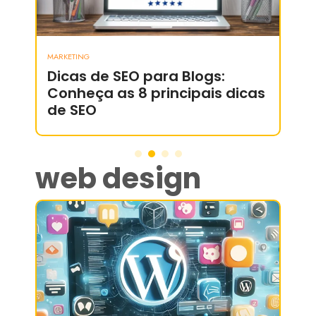
MARKETING
MARK
Dicas de SEO para Blogs:
Trá
Conheça as 8 principais dicas
pag
de SEO
di
web design